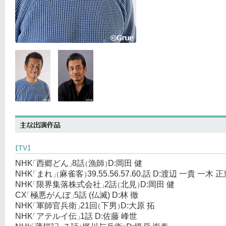
TV
【
】
NHK
西郷どん
8話
漁師
D:岡田 健
「
」
（
）
NHK
まれ
麻雀客
39.55.56.57.60.話 D:渡辺 一貴 一木 
「
」
（
）
NHK
限界集落株式会社
2話
北見
D:岡田 健
「
」
（
）
CX
極悪がんぼ
5話 (仏滅) D:林 徹
「
」
NHK
軍師官兵衛
21回
下男
D:大原 拓
「
」
（
）
NHK
アテルイ伝
1話 D:佐藤 峰世
「
」