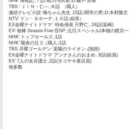
NHk
薄桜記
７話
梶川与兵衛
D:榎戸 崇泰
「
」
（
）
TBS
ＪＩＮ－仁―
８話
職人
「
」
（
）
連続テレビ小説
梅ちゃん先生
15話
闇市の男
D:木村隆文
「
」
（
）
NTV
ドン・キホーテ
１０話
組長
「
」
（
）
EX金曜ナイトドラマ
特命係長 只野仁
24話(韮崎)
「
」
EX
相棒 Season Five ⑪SP
元日スペシャル(本物の梶宗一
「
」
NHK
トップセールス
1話
「
」
NHK
陽炎の辻２
職人
1話
「
」
（
）
TBS 月曜ゴールデン
楽園のライオン
(漁師)
「
」
EX金曜ナイトドラマ
アンナさんのおまめ
8話(組員)
「
」
EX
7人の女弁護士
2話(タコヤキ屋店員)
「
」
他多数