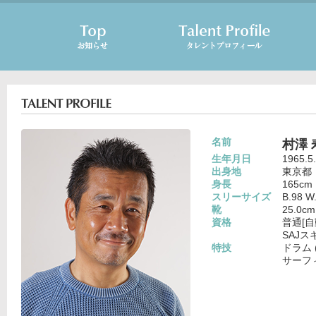
名前
村澤 
生年月日
1965.5
出身地
東京都
身長
165cm
スリーサイズ
B.98 W
靴
25.0cm
資格
普通[自
SAJス
特技
ドラム 
サーフィ