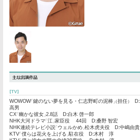
TV
【
】
WOWOW
鍵のない夢を見る・仁志野町の泥棒
担任
D:
「
」
（
）
高男
CX
幽かな彼女
2.8話 D:白木 啓一郎
「
」
NHK大河ドラマ
江
家臣役 44回 D:桑野 智宏
「
」
NHK連続テレビ小説
ウェルかめ
松木虎夫役 D:中嶋由貴
「
」
KTV
僕らは花火を上げる
駐在役 D:木村 淳
「
」