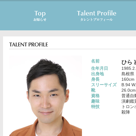
名前
ひら 
生年月日
1985.2
出身地
島根県
身長
160cm
スリーサイズ
B.94 W
靴
26.0cm
資格
普通自
趣味
演劇鑑
特技
トロン
殺陣