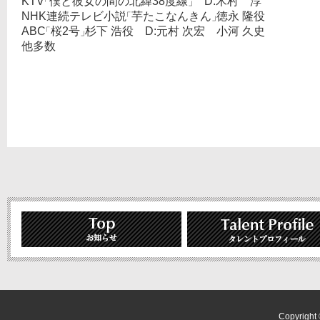
KTV
僕と彼女の間の北緯38度線
D:木村 淳
「
」
NHK連続テレビ小説
芋たこなんきん
徳永 隆役
「
」
ABC
桜2号
杉下 浩役 D:元村 次宏 小河 久史
「
」
他多数
Copyright ©