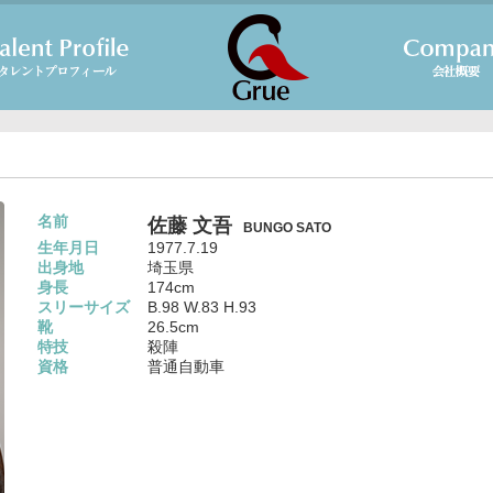
名前
佐藤 文吾
BUNGO SATO
生年月日
1977.7.19
出身地
埼玉県
身長
174cm
スリーサイズ
B.98 W.83 H.93
靴
26.5cm
特技
殺陣
資格
普通自動車