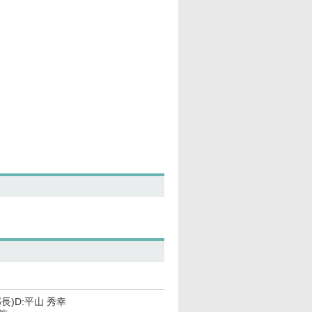
長)D:平山 秀幸