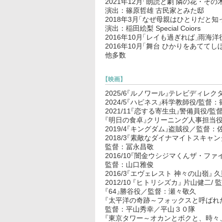
2021年12月
「
朗読と劇 隣の花・その
演出：篠原哲雄 古民家とみた邸
2018年3月
「
なぜ母親はひとりだと知
演出：稲田絵梨 Special Coiors
2016年10月
「
レイも過ぎれば
」
雨海洋
2016年10月
「
舞台 ひかりをあててし
他多数
【
映画
】
2025/6
『
ルノワール
』
テレビディレクタ
2024/5
『
ハピネス
』
科学教師役/監督：
2021/11
『
恋する寄生虫
』
警備員役/監
『
明日の食卓
』
クリーニング人事担当
2019/4
『
キングダム
』
盗賊役／監督：佐
2018/3
『
素敵なダイナマイトスキャン
監督：冨永昌敬
2016/10
『
闇金ウシジマくんザ・ファ
監督：山口雅俊
2016/3
『
エヴェレスト 神々の山嶺
』
久
2012/10
『
ヒトリシズカ
』
片山健二/ 
『
64
』
勝谷役／監督：瀬々敬久
『
太平洋の奇跡～フォックスと呼ばれ
監督：平山秀幸／平山３０隊
『
東京タワー～オカンとボクと、時々