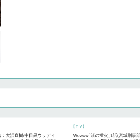
【
ＴＶ
】
出：大浜直樹/中目黒ウッディ
Wowow
「
渚の蛍火
」
1話(宮城刑事部