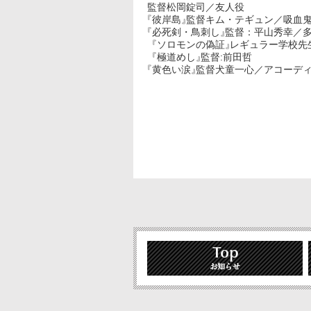
監督松岡錠司／友人役
『
彼岸島
』
監督キム・テギュン／吸血
『
必死剣・鳥刺し
』
監督：平山秀幸／
『ソロモンの偽証
』
レギュラー学校先生
『極道めし
』
監督:前田哲
『黄色い涙
』
監督犬童一心／アコーデ