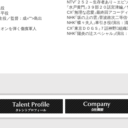
NTV
『
２５２～生存者あり～エピ
『
水戸黄門
』
３９部２０話宮津編／
鬼役
CX
『
無理な恋愛
』
最終回アコーデ
多平役
NHK
『
坂の上の雲
』
菅波政次二等信
役／監督：成="">島出
NHK
『
蝶々夫人
』
車引き役/演出：清
CX
『
東京ＤＯＧＳ
』
７話神野􄛾組織
ィオンを弾く傷痍軍人
NHK
『
陽炎の辻スペシャル
』
/演出