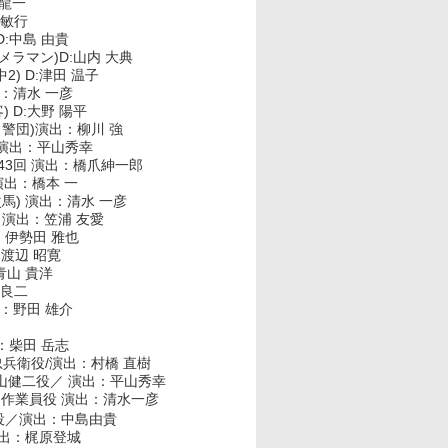
 龍一
下 敏行
D:中島 由貴
カメラマン)D:山内 大典
社中2) D:津田 温子
出：清水 一彦
) D:大野 陽平
自警団)演出：柳川 強
 演出：平山秀幸
) 43回 演出：橋爪紳一郎
 演出：橋本 一
次馬) 演出：清水 一彦
）
演出：笠浦 友愛
出：伊勢田 雅也
：渡辺 昭寛
青山 貴洋
 良二
出：野田 雄介
：柴田 岳志
忠兵衛役/演出：村橋 直樹
 片山健二役／ 演出：平山秀幸
.9回作業員役 演出：清水一彦
き役／演出：中島由貴
出：梶原登城