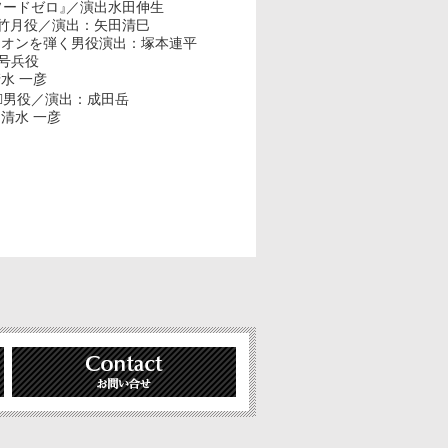
ソードゼロ
』
／演出水田伸生
竹月役／演出：矢田清巳
ィオンを弾く男役演出：塚本連平
号兵役
水 一彦
􄛾男役／演出：成田岳
：清水 一彦