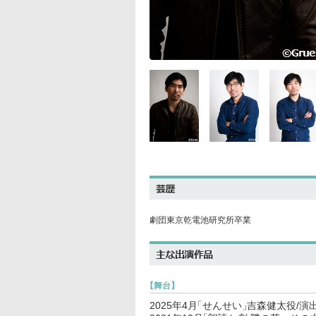
劇団東京乾電池研究所卒業
【
舞台
】
2025年4月
「
せんせい
」
吉森健太役/演