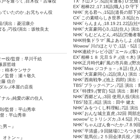
木戸を通って
」
目木役・吉塚役
TX
「
下山メシ
」
5話(常連客) D:北畑
EX
「
相棒22
」
17.18話(職人) D:守
っていたのか
」
お兄ちゃん役
NHK
「
光る君へ
」
15話(道長の部下)
CX
「
この素晴らしき世界
」
3.8話(
役/演出：菱沼康介
NHK
「
らんまん
」
18.19.21.22話(
ぼる
」
巧役/演出：坂牧良太
NHK
『
大富豪同心3
』
1話(住人) 演
NHK
「
ちむどんどん
」
45話(労働者客
NHK特集ドラマ
「
風よあらしよ
」
(
Wowow
「
川のほとりで
」
1話・5話
NHK連続テレビ小説
『
エール
』
(客
EX
『
相棒１８ 元旦ＳＰ
』
(佐々木)
ー役/監督：早川千絵
NHK正月時代劇
『
風の市兵衛
』
(野
篠原哲雄
NHK
『
Miss ジコチョ－
』
８話
（
住人
督：柿本ケンサク
NHK
『
大富豪同心
』
2話(浪人) 演
役／監督：瀬々敬久
NHK
『
西南戦争
』
(池上 四郎) 演出
藤 信介
TBS
『
ブラックペアン
』
7話 演出：
ダル
』
/本屋の店長
EX
『
特捜9
』
(警官) 5話 演出：新村
NHK
『
西郷どん
』
3回 使用人役/演
イナル
』
純愛の家の住人
TBS
『
陸王
』
8話 演出：田中 健太
NHK
『
みをつくし料理帖
』
7話 演出
則/監督：平山秀幸
NHK
『
おんな城主直虎
』
32回 岡部
監督：平山秀幸
wowow
『
ヒトリシズカ
』
3.4.5話
NHK
『
ちゃんぽん食べたか
』
7.8
た男～
』
NHK
『
平清盛
』
９回賭場􄛾ごろつ
NHK
『
龍馬伝
』
２５回会津兵役／演
、オトン～
』